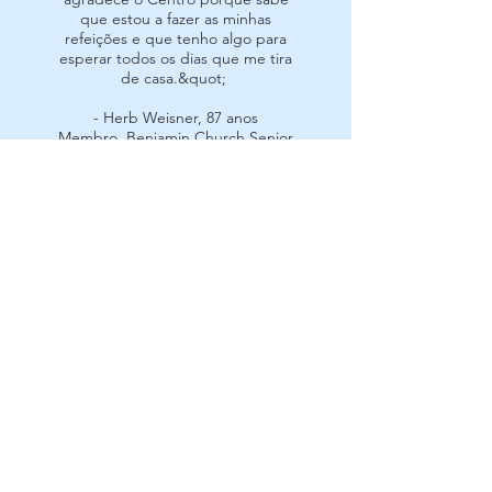
que estou a fazer as minhas
refeições e que tenho algo para
esperar todos os dias que me tira
de casa.&quot;
- Herb Weisner, 87 anos
Membro, Benjamin Church Senior
Center
Conecte-se conosco nas redes
sociais!
Visite nossa página no Facebook para
saber mais sobre o que acontece no
Benjamin Church Senior Center